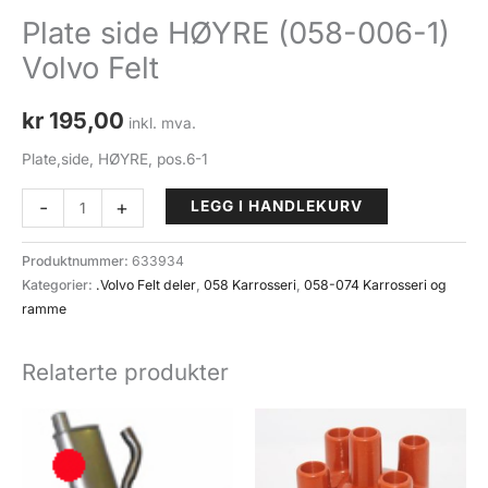
Plate side HØYRE (058-006-1)
Volvo Felt
kr
195,00
inkl. mva.
Plate,side, HØYRE, pos.6-1
Plate
-
+
LEGG I HANDLEKURV
side
HØYRE
Produktnummer:
633934
(058-
Kategorier:
.Volvo Felt deler
,
058 Karrosseri
,
058-074 Karrosseri og
006-
ramme
1)
Volvo
Relaterte produkter
Felt
antall