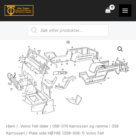
Hopp
rett
til
Products
innholdet
search
Hjem
/
.Volvo Felt deler
/
058-074 Karrosseri og ramme
/
058
Karrosseri
/ Plate side HØYRE (058-006-1) Volvo Felt