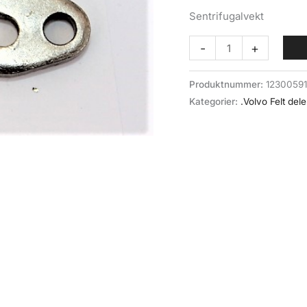
Sentrifugalvekt
Sentrifugalvekt
-
+
fordeler
(046-
Produktnummer:
1230059
017)
Kategorier:
.Volvo Felt dele
Volvo
felt
antall