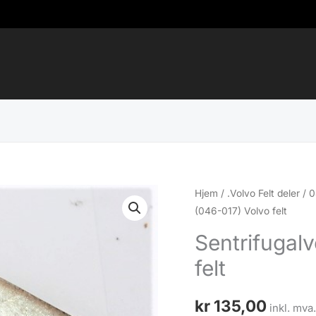
Hjem
/
.Volvo Felt deler
/
0
(046-017) Volvo felt
Sentrifugalv
felt
kr
135,00
inkl. mva