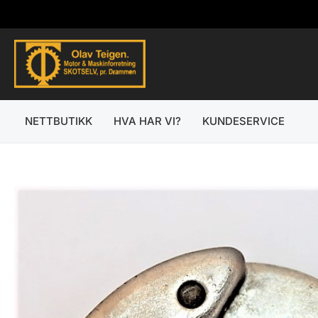
Hopp
rett
til
innholdet
NETTBUTIKK
HVA HAR VI?
KUNDESERVICE