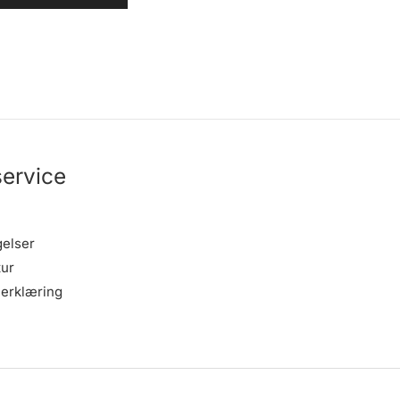
ervice
gelser
tur
erklæring