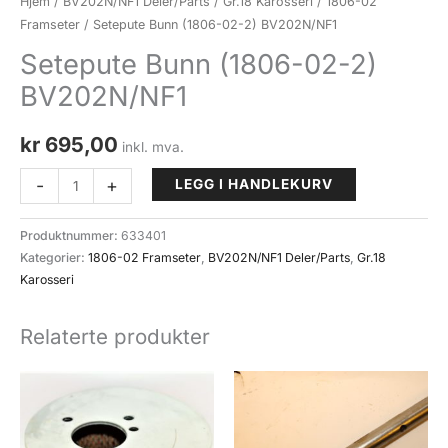
Hjem
/
BV202N/NF1 Deler/Parts
/
Gr.18 Karosseri
/
1806-02
Framseter
/ Setepute Bunn (1806-02-2) BV202N/NF1
Setepute Bunn (1806-02-2)
BV202N/NF1
kr
695,00
inkl. mva.
Setepute
-
+
LEGG I HANDLEKURV
Bunn
(1806-
Produktnummer:
633401
02-
Kategorier:
1806-02 Framseter
,
BV202N/NF1 Deler/Parts
,
Gr.18
2)
Karosseri
BV202N/NF1
antall
Relaterte produkter