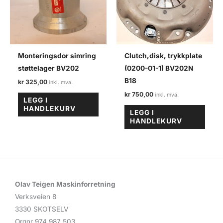
Monteringsdor simring
Clutch,disk, trykkplate
støttelager BV202
(0200-01-1) BV202N
B18
kr
325,00
kr
750,00
LEGG I
HANDLEKURV
LEGG I
HANDLEKURV
Olav Teigen Maskinforretning
Verksveien 8
3330 SKOTSELV
Orgnr 974 987 503