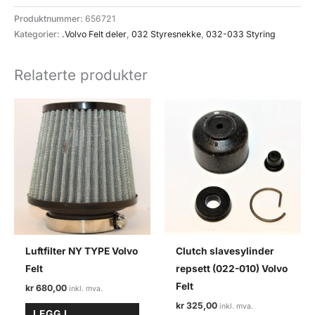
(032-
Produktnummer:
656721
024-
Kategorier:
.Volvo Felt deler
,
032 Styresnekke
,
032-033 Styring
7)
styresnekke
Relaterte produkter
Volvo
felt
antall
Luftfilter NY TYPE Volvo
Clutch slavesylinder
Felt
repsett (022-010) Volvo
Felt
kr
680,00
kr
325,00
LEGG I