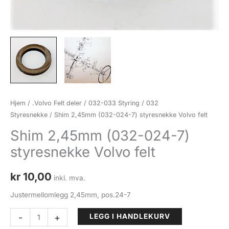
Hjem
/
.Volvo Felt deler
/
032-033 Styring
/
032
Styresnekke
/ Shim 2,45mm (032-024-7) styresnekke Volvo felt
Shim 2,45mm (032-024-7)
styresnekke Volvo felt
kr
10,00
inkl. mva.
Justermellomlegg 2,45mm, pos.24-7
Shim
-
+
LEGG I HANDLEKURV
2,45mm