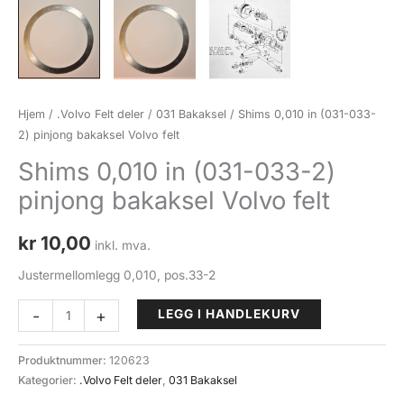
Hjem
/
.Volvo Felt deler
/
031 Bakaksel
/ Shims 0,010 in (031-033-
2) pinjong bakaksel Volvo felt
Shims 0,010 in (031-033-2)
pinjong bakaksel Volvo felt
kr
10,00
inkl. mva.
Justermellomlegg 0,010, pos.33-2
Shims
-
+
LEGG I HANDLEKURV
0,010
in
Produktnummer:
120623
(031-
Kategorier:
.Volvo Felt deler
,
031 Bakaksel
033-