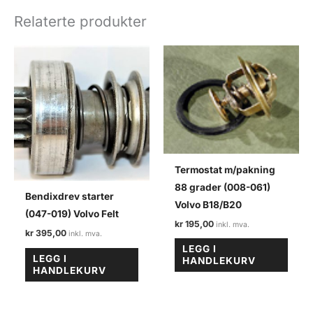
2)
Relaterte produkter
pinjong
bakaksel
Volvo
felt
antall
Termostat m/pakning
88 grader (008-061)
Bendixdrev starter
Volvo B18/B20
(047-019) Volvo Felt
kr
195,00
kr
395,00
LEGG I
LEGG I
HANDLEKURV
HANDLEKURV