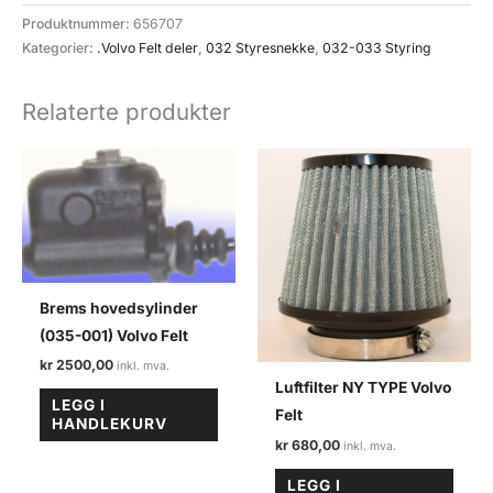
(032-
Produktnummer:
656707
010)
Kategorier:
.Volvo Felt deler
,
032 Styresnekke
,
032-033 Styring
styresnekke
Volvo
Relaterte produkter
felt
antall
Brems hovedsylinder
(035-001) Volvo Felt
kr
2500,00
Luftfilter NY TYPE Volvo
LEGG I
Felt
HANDLEKURV
kr
680,00
LEGG I