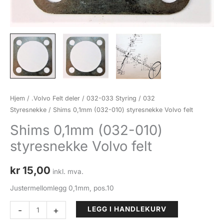
Hjem
/
.Volvo Felt deler
/
032-033 Styring
/
032
Styresnekke
/ Shims 0,1mm (032-010) styresnekke Volvo felt
Shims 0,1mm (032-010)
styresnekke Volvo felt
kr
15,00
inkl. mva.
Justermellomlegg 0,1mm, pos.10
Shims
-
+
LEGG I HANDLEKURV
0,1mm