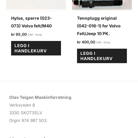
Hylse, sperre (023-
Tennplugg original
073) Volvo felt/M40
(042-016-1) for Volvo
Felt/Jeep 10 PK.
kr
95,00
kr
400,00
LEGG I
HANDLEKURV
LEGG I
HANDLEKURV
Olav Teigen Maskinforretning
Verksveien 8
3330 SKOTSELV
Orgnr 974 987 503