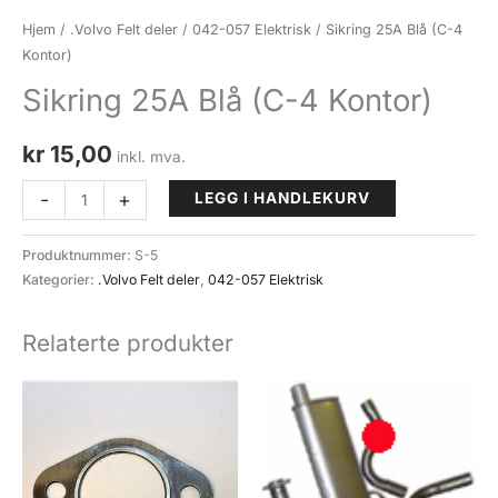
Hjem
/
.Volvo Felt deler
/
042-057 Elektrisk
/ Sikring 25A Blå (C-4
Kontor)
Sikring 25A Blå (C-4 Kontor)
kr
15,00
inkl. mva.
Sikring
-
+
LEGG I HANDLEKURV
25A
Blå
Produktnummer:
S-5
(C-
Kategorier:
.Volvo Felt deler
,
042-057 Elektrisk
4
Kontor)
Relaterte produkter
antall