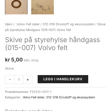
Hjem
/
.Volvo Felt deler
/
012-018 Drivstoff og eksossystem
/ Skive
på styrehylse håndgass (015-007) Volvo felt
Skive på styrehylse håndgass
(015-007) Volvo felt
kr
5,00
inkl. mva.
Skive
Skive
-
+
LEGG I HANDLEKURV
på
styrehylse
Produktnummer:
FS5310-0011-1
håndgass
Kategorier:
.Volvo Felt deler
,
012-018 Drivstoff og eksossystem
(015-
007)