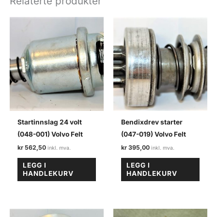
Relaterte produkter
Volvo
felt
antall
Startinnslag 24 volt
Bendixdrev starter
(048-001) Volvo Felt
(047-019) Volvo Felt
kr
562,50
kr
395,00
LEGG I
LEGG I
HANDLEKURV
HANDLEKURV