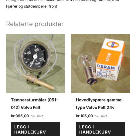
(069-
Fjærer og støtdempere, front
007)
VF
Relaterte produkter
antall
Temperaturmåler (051-
Hovedlyspære gammel
012) Volvo Felt
type Volvo Felt 24v
kr
995,00
kr
105,00
LEGG I
LEGG I
HANDLEKURV
HANDLEKURV