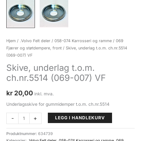
Hjem
/
.Volvo Felt deler
/
058-074 Karrosseri og ramme
/
069
Fjærer og støtdempere, front
/ Skive, underlag t.o.m. ch.nr.5514
(069-007) VF
Skive, underlag t.o.m.
ch.nr.5514 (069-007) VF
kr
20,00
inkl. mva.
Underlagsskive for gummidemper t.o.m. ch.nr.5514
Skive,
-
+
LEGG I HANDLEKURV
underlag
t.o.m.
Produktnummer:
634739
ch.nr.5514
Kategorier:
.Volvo Felt deler
,
058-074 Karrosseri og ramme
,
069