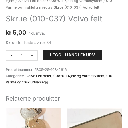
Hjem
/
.Volvo Felt deler
/
008-011 Kjøle og varmesystem
/
010
Varme og friskluftsanlegg
/ Skrue (010-037) Volvo felt
Skrue (010-037) Volvo felt
kr
5,00
inkl. mva.
Skrue for feste av rør 34
Skrue
-
+
LEGG I HANDLEKURV
(010-
037)
Produktnummer:
5305-25-103-2616
Volvo
Kategorier:
.Volvo Felt deler
,
008-011 Kjøle og varmesystem
,
010
felt
Varme og friskluftsanlegg
antall
Relaterte produkter