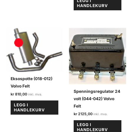
LEGG I
HANDLEKURV
Eksospotte (018-012)
Volvo Felt
Spenningsregulator 24
kr
810,00
volt (044-042) Volvo
LEGG I
Felt
HANDLEKURV
kr
2125,00
LEGG I
HANDLEKURV