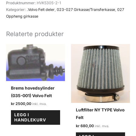
hode
Produktnummer:
HVK5305-2-1
(027-
Kategorier:
.Volvo Felt deler
,
023-027 Girkasse/Transferkasse
,
027
015)
Oppheng girkasse
Volvo
felt
Relaterte produkter
antall
Brems hovedsylinder
(035-001) Volvo Felt
kr
2500,00
Luftfilter NY TYPE Volvo
LEGG I
Felt
HANDLEKURV
kr
680,00