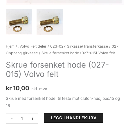
Hjem
/
.Volvo Felt deler
/
023-027 Girkasse/Transferkasse
/
027
Oppheng girkasse
/ Skrue forsenket hode (027-015) Volvo felt
Skrue forsenket hode (027-
015) Volvo felt
kr
10,00
inkl. mva.
Skrue med forsenket hode, til feste mot clutch-hus, pos.15 og
16
Skrue
-
+
LEGG I HANDLEKURV
forsenket