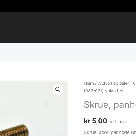
Hjem
/
.Volvo Felt deler
/
0
(082-021) Volvo felt
Skrue, panh
kr
5,00
inkl. mva.
Skrue, spor, panhode N