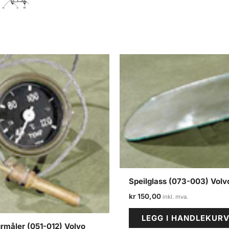
Speilglass (073-003) Volvo
kr
150,00
LEGG I HANDLEKUR
rmåler (051-012) Volvo