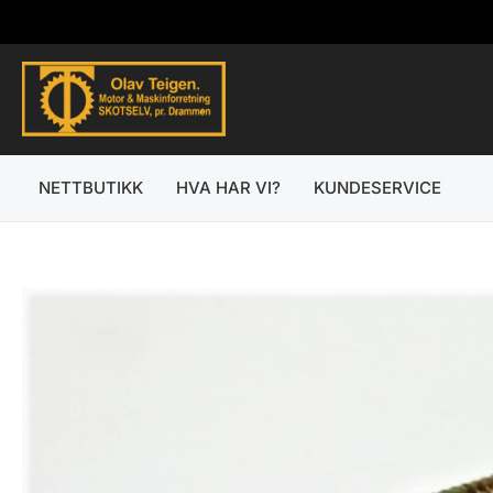
Hopp
rett
til
innholdet
NETTBUTIKK
HVA HAR VI?
KUNDESERVICE