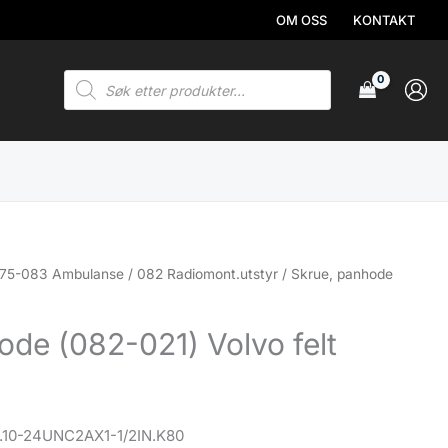
OM OSS
KONTAKT
Products
search
75-083 Ambulanse
/
082 Radiomont.utstyr
/ Skrue, panhode
ode (082-021) Volvo felt
r.10-24UNC2AX1-1/2IN.K80