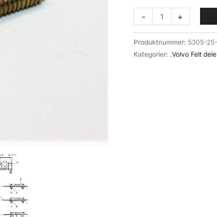
Skrue,
-
+
panhode
(082-
Produktnummer:
5305-25
021)
Kategorier:
.Volvo Felt dele
Volvo
felt
antall