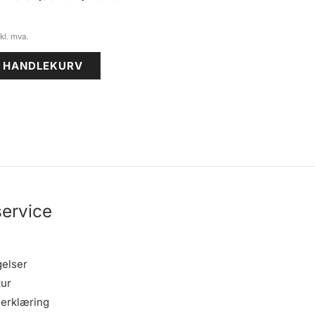
I HANDLEKURV
ervice
gelser
tur
erklæring