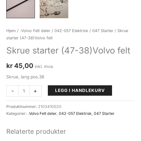
Hjem
/
.Volvo Felt deler
/
042-057 Elektrisk
/
047 Starter
/ Skrue
starter (47-38)Volvo felt
Skrue starter (47-38)Volvo felt
kr
45,00
inkl. mva.
Skrue, lang pos.38
Skrue
-
+
LEGG I HANDLEKURV
starter
(47-
Produktnummer:
2103410020
38)Volvo
Kategorier:
.Volvo Felt deler
,
042-057 Elektrisk
,
047 Starter
felt
antall
Relaterte produkter