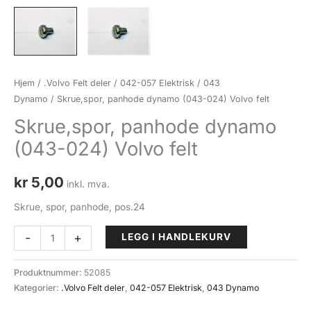
Hjem
/
.Volvo Felt deler
/
042-057 Elektrisk
/
043
Dynamo
/ Skrue,spor, panhode dynamo (043-024) Volvo felt
Skrue,spor, panhode dynamo
(043-024) Volvo felt
kr
5,00
inkl. mva.
Skrue, spor, panhode, pos.24
Skrue,spor,
-
+
LEGG I HANDLEKURV
panhode
dynamo
Produktnummer:
52085
(043-
Kategorier:
.Volvo Felt deler
,
042-057 Elektrisk
,
043 Dynamo
024)