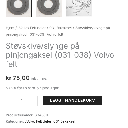
Hjem
/
.Volvo Felt deler
/
031 Bakaksel
/ Støvskive/slynge på
pinjongaksel (031-038) Volvo felt
Støvskive/slynge på
pinjongaksel (031-038) Volvo
felt
kr
75,00
inkl. mva.
Skive foran ytre pinjonglager
Støvskive/slynge
-
+
LEGG I HANDLEKURV
på
pinjongaksel
Produktnummer:
634580
(031-
Kategorier:
.Volvo Felt deler
,
031 Bakaksel
038)