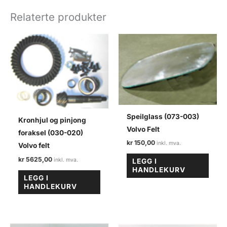
Volvo
Relaterte produkter
felt
antall
Speilglass (073-003)
Kronhjul og pinjong
Volvo Felt
foraksel (030-020)
kr
150,00
Volvo felt
kr
5625,00
LEGG I
HANDLEKURV
LEGG I
HANDLEKURV