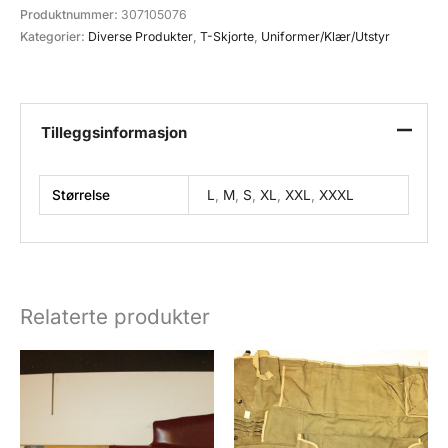
Militær
Produktnummer:
307105076
Grønn
Kategorier:
Diverse Produkter
,
T-Skjorte
,
Uniformer/Klær/Utstyr
antall
Tilleggsinformasjon
Størrelse
L
,
M
,
S
,
XL
,
XXL
,
XXXL
Relaterte produkter