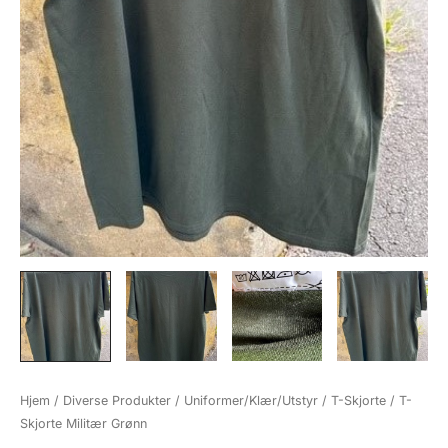
Hjem
/
Diverse Produkter
/
Uniformer/Klær/Utstyr
/
T-Skjorte
/ T-
Skjorte Militær Grønn