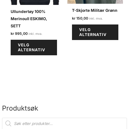
T-Skjorte Militær Grønn
Ullundertøy 100%
kr
150,00
Merinoull ESKIMO,
Dette
SETT
VELG
produ
kr
995,00
ALTERNATIV
har
Dette
VELG
flere
produktet
ALTERNATIV
varian
har
Alter
flere
kan
varianter.
velge
Alternativene
på
kan
produ
velges
på
produktsiden
Produktsøk
P
r
o