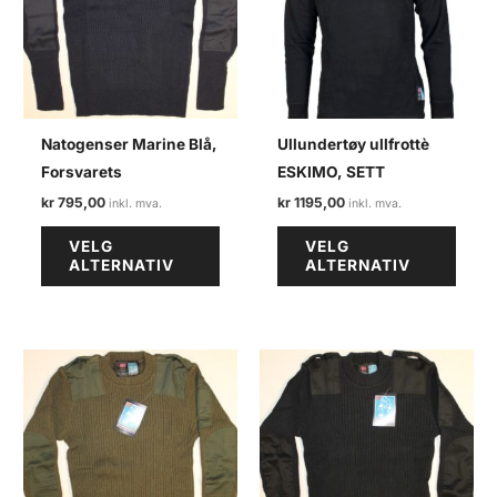
Natogenser Marine Blå,
Ullundertøy ullfrottè
Forsvarets
ESKIMO, SETT
kr
795,00
kr
1195,00
Dette
Dette
VELG
VELG
produktet
produ
ALTERNATIV
ALTERNATIV
har
har
flere
flere
varianter.
varian
Alternativene
Alter
kan
kan
velges
velge
på
på
produktsiden
produ