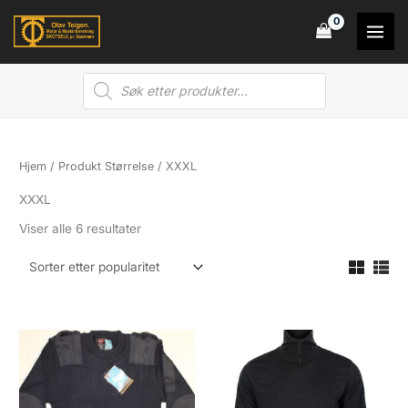
Hopp
rett
til
Products
innholdet
search
Hjem
/ Produkt Størrelse / XXXL
XXXL
Sortert
Viser alle 6 resultater
etter
propularitet