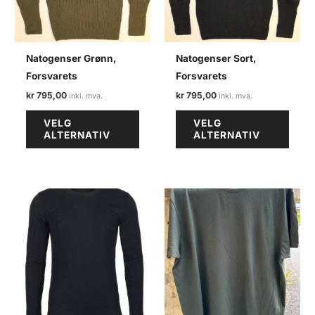
Natogenser Grønn,
Natogenser Sort,
Forsvarets
Forsvarets
kr
795,00
kr
795,00
Dette
Dette
VELG
VELG
produktet
produ
ALTERNATIV
ALTERNATIV
har
har
flere
flere
varianter.
varian
Alternativene
Alter
kan
kan
velges
velge
på
på
produktsiden
produ