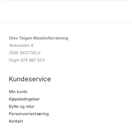
d
u
c
t
s
s
e
a
r
c
Olav Teigen Maskinforretning
h
Verksveien 8
3330 SKOTSELV
Orgnr 974 987 503
Kundeservice
Min konto
Kjøpsbetingelser
Bytte og retur
Personvernerklæring
Kontakt