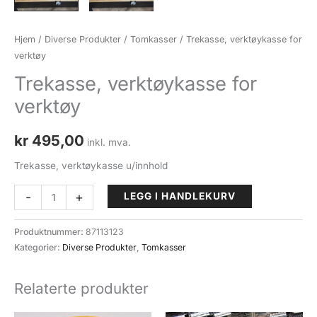
Hjem
/
Diverse Produkter
/
Tomkasser
/ Trekasse, verktøykasse for
verktøy
Trekasse, verktøykasse for
verktøy
kr
495,00
inkl. mva.
Trekasse, verktøykasse u/innhold
Trekasse,
-
+
LEGG I HANDLEKURV
verktøykasse
for
Produktnummer:
87113123
verktøy
Kategorier:
Diverse Produkter
,
Tomkasser
antall
Relaterte produkter