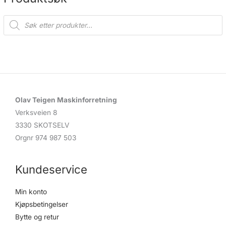
P
r
o
d
u
c
t
s
s
e
a
r
c
Olav Teigen Maskinforretning
h
Verksveien 8
3330 SKOTSELV
Orgnr 974 987 503
Kundeservice
Min konto
Kjøpsbetingelser
Bytte og retur