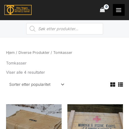
Hopp
rett
til
Products
innholdet
search
Hjem
/
Diverse Produkter
/ Tomkasser
Tomkasser
Sortert
Viser alle 4 resultater
etter
propularitet