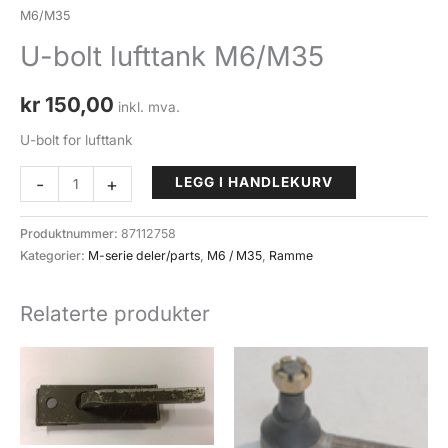
M6/M35
U-bolt lufttank M6/M35
kr
150,00
inkl. mva.
U-bolt for lufttank
U-
-
+
LEGG I HANDLEKURV
bolt
lufttank
Produktnummer:
87112758
M6/M35
Kategorier:
M-serie deler/parts
,
M6 / M35
,
Ramme
antall
Relaterte produkter