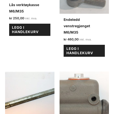
Lås verktøykasse
M6/M35
kr
250,00
Endeledd
venstregjenget
LEGG I
HANDLEKURV
M6/M35
kr
460,00
LEGG I
HANDLEKURV