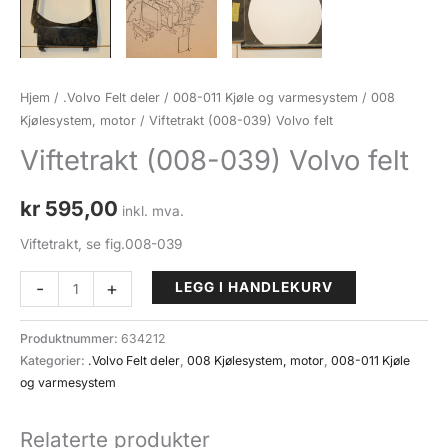
Hjem
/
.Volvo Felt deler
/
008-011 Kjøle og varmesystem
/
008
Kjølesystem, motor
/ Viftetrakt (008-039) Volvo felt
Viftetrakt (008-039) Volvo felt
kr
595,00
inkl. mva.
Viftetrakt, se fig.008-039
Viftetrakt
-
+
LEGG I HANDLEKURV
(008-
039)
Produktnummer:
634212
Volvo
Kategorier:
.Volvo Felt deler
,
008 Kjølesystem, motor
,
008-011 Kjøle
felt
og varmesystem
antall
Relaterte produkter