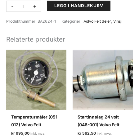
Vinsj
-
+
LEGG I HANDLEKURV
T-
Max
Produktnummer:
BA2624-1
Kategorier:
.Volvo Felt deler
,
Vinsj
EW-
12500
Relaterte produkter
Tråløs
og
kabelstyring
24
volt
antall
Temperaturmåler (051-
Startinnslag 24 volt
012) Volvo Felt
(048-001) Volvo Felt
kr
995,00
kr
562,50