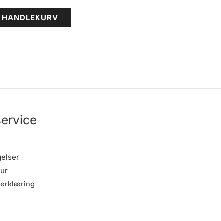
I HANDLEKURV
ervice
gelser
tur
erklæring