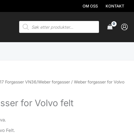
OM OSS
KONTAKT
Products
search
17 Forgasser VN36/Weber forgasser
/ Weber forgasser for Volvo
ser for Volvo felt
mva.
vo Felt.