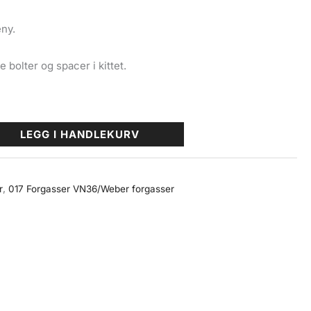
eny.
 bolter og spacer i kittet.
LEGG I HANDLEKURV
r
,
017 Forgasser VN36/Weber forgasser