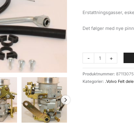
Erstattningsgasser, esk
Det følger med nye pinne
Weber
-
+
forgasser
for
Produktnummer:
87113075
Volvo
Kategorier:
.Volvo Felt dele
felt
antall