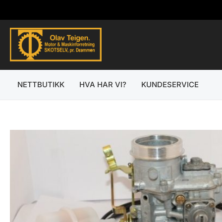
Hopp
rett
til
innholdet
NETTBUTIKK
HVA HAR VI?
KUNDESERVICE