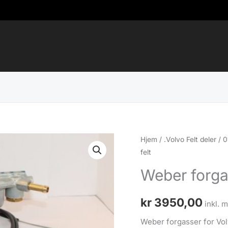
Hjem
/
.Volvo Felt deler
/
0
felt
Weber forgas
kr
3950,00
inkl. 
Weber forgasser for Vol