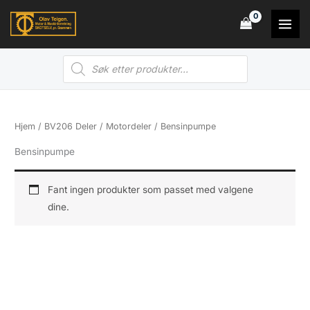
Hopp
rett
til
Products
innholdet
search
Hjem
/
BV206 Deler
/
Motordeler
/ Bensinpumpe
Bensinpumpe
Fant ingen produkter som passet med valgene
dine.