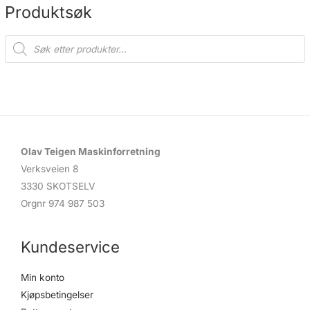
Produktsøk
P
r
o
d
u
c
t
s
s
e
a
r
c
Olav Teigen Maskinforretning
h
Verksveien 8
3330 SKOTSELV
Orgnr 974 987 503
Kundeservice
Min konto
Kjøpsbetingelser