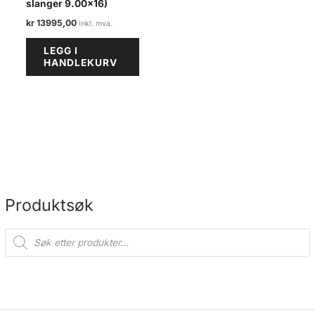
slanger 9.00×16)
kr
13995,00
LEGG I
HANDLEKURV
Produktsøk
P
r
o
d
u
c
t
s
s
e