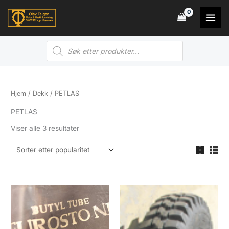
Hopp
rett
til
Products
innholdet
search
Hjem
/
Dekk
/ PETLAS
PETLAS
Sortert
Viser alle 3 resultater
etter
propularitet