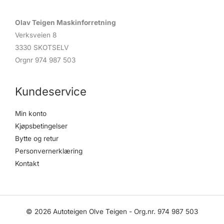
a
r
c
Olav Teigen Maskinforretning
h
Verksveien 8
3330 SKOTSELV
Orgnr 974 987 503
Kundeservice
Min konto
Kjøpsbetingelser
Bytte og retur
Personvernerklæring
Kontakt
© 2026 Autoteigen Olve Teigen - Org.nr. 974 987 503