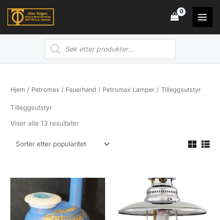
Hopp
rett
til
Products
innholdet
search
Hjem
/
Petromax / Feuerhand
/
Petromax Lamper
/ Tilleggsutstyr
Tilleggsutstyr
Sortert
Viser alle 13 resultater
etter
propularitet