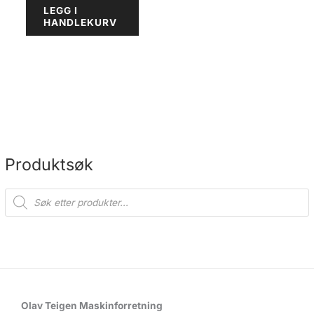
LEGG I
HANDLEKURV
Produktsøk
P
r
o
d
u
c
t
s
s
e
a
r
c
Olav Teigen Maskinforretning
h