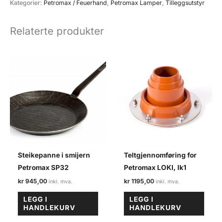
lampe
Kategorier:
Petromax / Feuerhand
,
Petromax Lamper
,
Tilleggsutstyr
antall
Relaterte produkter
Steikepanne i smijern
Teltgjennomføring for
Petromax SP32
Petromax LOKI, lk1
kr
945,00
kr
1195,00
LEGG I
LEGG I
HANDLEKURV
HANDLEKURV