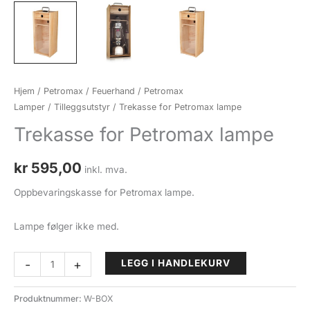
Hjem
/
Petromax / Feuerhand
/
Petromax
Lamper
/
Tilleggsutstyr
/ Trekasse for Petromax lampe
Trekasse for Petromax lampe
kr
595,00
inkl. mva.
Oppbevaringskasse for Petromax lampe.
Lampe følger ikke med.
Trekasse
-
+
LEGG I HANDLEKURV
for
Petromax
Produktnummer:
W-BOX