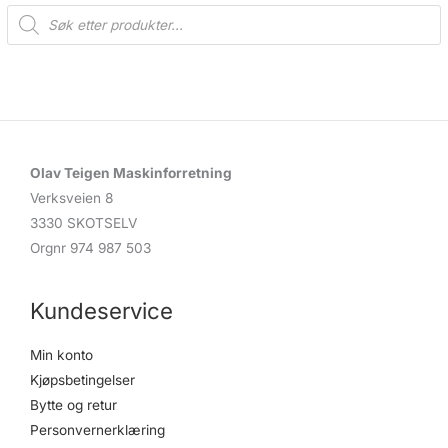
P
r
o
d
u
c
t
s
s
e
a
r
c
Olav Teigen Maskinforretning
h
Verksveien 8
3330 SKOTSELV
Orgnr 974 987 503
Kundeservice
Min konto
Kjøpsbetingelser
Bytte og retur
Personvernerklæring