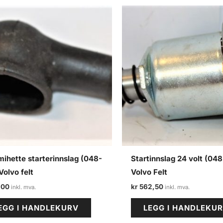
ihette starterinnslag (048-
Startinnslag 24 volt (04
Volvo felt
Volvo Felt
,00
kr
562,50
EGG I HANDLEKURV
LEGG I HANDLEKU