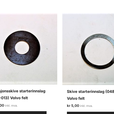
sjonsskive starterinnslag
Skive starterinnslag (04
013) Volvo felt
Volvo felt
00
kr
5,00