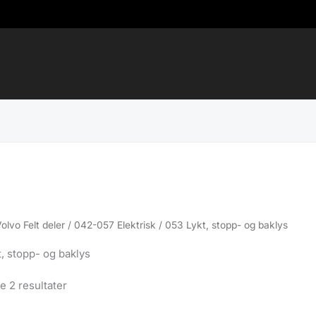
Volvo Felt deler
/
042-057 Elektrisk
/ 053 Lykt, stopp- og baklys
, stopp- og baklys
Sortert
le 2 resultater
etter
propularitet