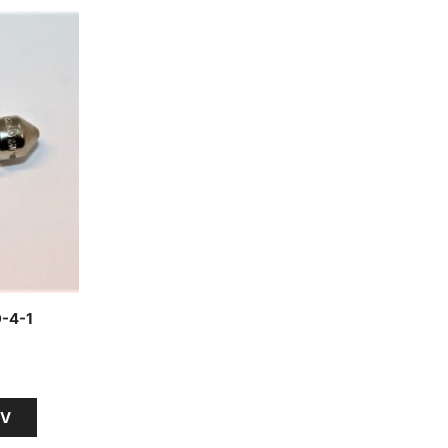
-4-1
RV