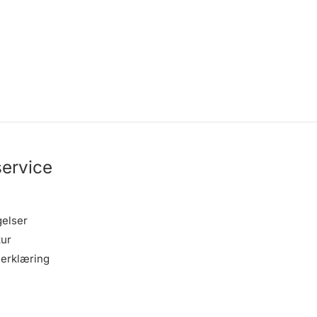
ervice
gelser
tur
erklæring