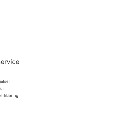
ervice
gelser
tur
erklæring