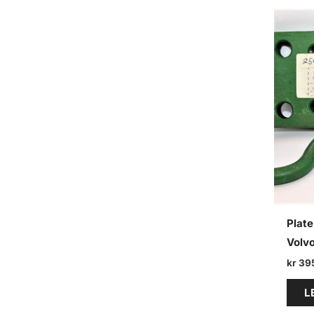
e
a
r
c
h
Plate
Volvo
kr
39
L