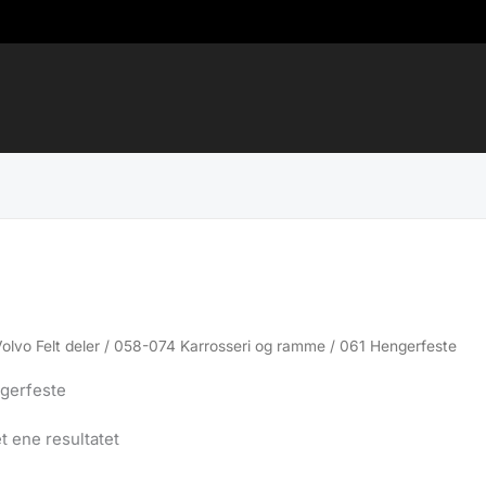
Volvo Felt deler
/
058-074 Karrosseri og ramme
/ 061 Hengerfeste
gerfeste
t ene resultatet