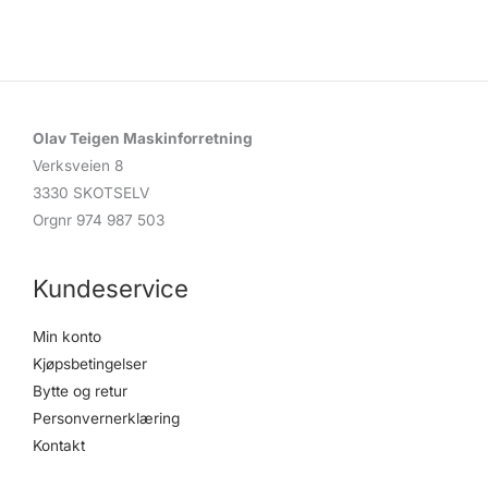
d
u
c
t
s
s
e
a
r
c
Olav Teigen Maskinforretning
h
Verksveien 8
3330 SKOTSELV
Orgnr 974 987 503
Kundeservice
Min konto
Kjøpsbetingelser
Bytte og retur
Personvernerklæring
Kontakt