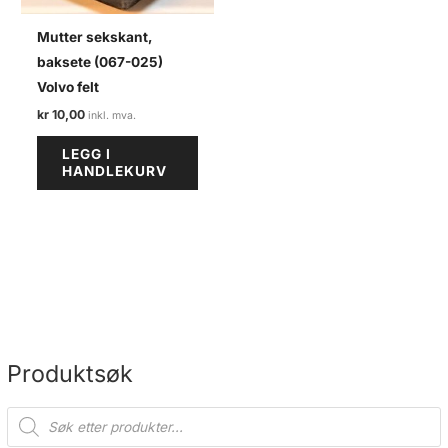
Mutter sekskant,
baksete (067-025)
Volvo felt
kr
10,00
LEGG I
HANDLEKURV
Produktsøk
P
r
o