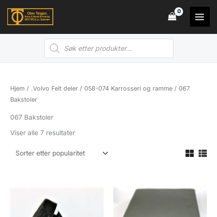
Hopp
rett
til
Products
innholdet
search
Hjem
/
.Volvo Felt deler
/
058-074 Karrosseri og ramme
/ 067
Bakstoler
067 Bakstoler
Sortert
Viser alle 7 resultater
etter
propularitet