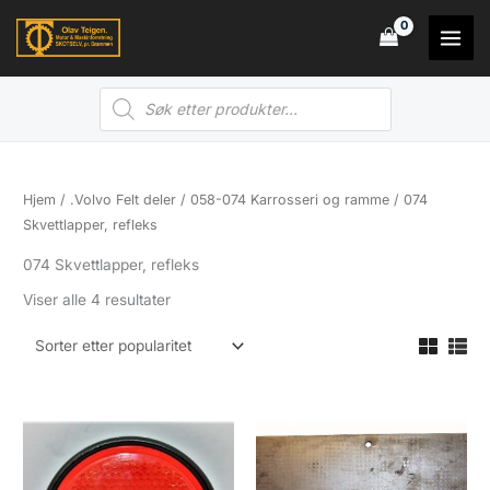
Hopp
rett
til
Products
innholdet
search
Hjem
/
.Volvo Felt deler
/
058-074 Karrosseri og ramme
/ 074
Skvettlapper, refleks
074 Skvettlapper, refleks
Sortert
Viser alle 4 resultater
etter
propularitet