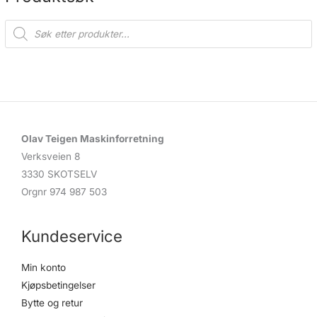
P
r
o
d
u
c
t
s
s
e
a
r
c
Olav Teigen Maskinforretning
h
Verksveien 8
3330 SKOTSELV
Orgnr 974 987 503
Kundeservice
Min konto
Kjøpsbetingelser
Bytte og retur