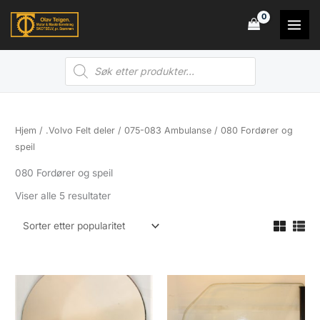
Hopp
rett
til
Products
innholdet
search
Hjem
/
.Volvo Felt deler
/
075-083 Ambulanse
/ 080 Fordører og
speil
080 Fordører og speil
Sortert
Viser alle 5 resultater
etter
propularitet