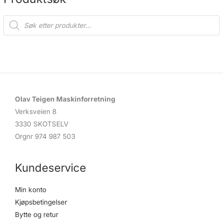
P
r
o
d
u
c
t
s
s
e
a
r
c
Olav Teigen Maskinforretning
h
Verksveien 8
3330 SKOTSELV
Orgnr 974 987 503
Kundeservice
Min konto
Kjøpsbetingelser
Bytte og retur