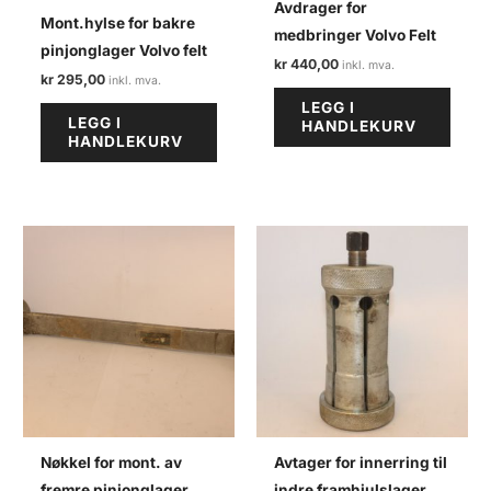
Avdrager for
Mont.hylse for bakre
medbringer Volvo Felt
pinjonglager Volvo felt
kr
440,00
kr
295,00
LEGG I
LEGG I
HANDLEKURV
HANDLEKURV
Nøkkel for mont. av
Avtager for innerring til
fremre pinjonglager
indre framhjulslager