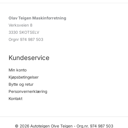
s
e
a
r
c
Olav Teigen Maskinforretning
h
Verksveien 8
3330 SKOTSELV
Orgnr 974 987 503
Kundeservice
Min konto
Kjøpsbetingelser
Bytte og retur
Personvernerklæring
Kontakt
© 2026 Autoteigen Olve Teigen - Org.nr. 974 987 503