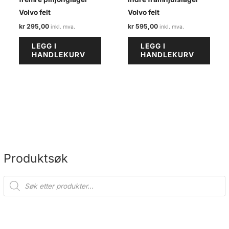
Volvo felt
Volvo felt
kr
295,00
kr
595,00
LEGG I
LEGG I
HANDLEKURV
HANDLEKURV
Produktsøk
P
r
o
d
u
c
t
s