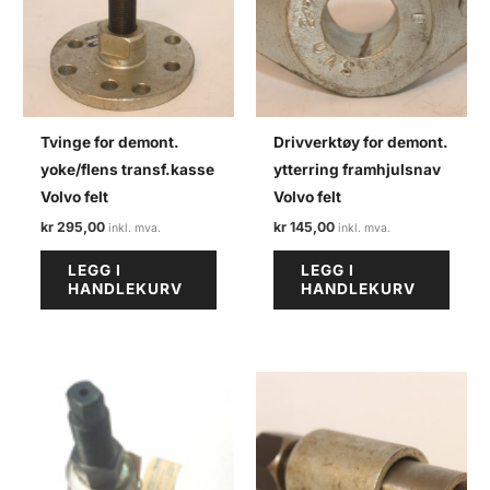
Tvinge for demont.
Drivverktøy for demont.
yoke/flens transf.kasse
ytterring framhjulsnav
Volvo felt
Volvo felt
kr
295,00
kr
145,00
LEGG I
LEGG I
HANDLEKURV
HANDLEKURV