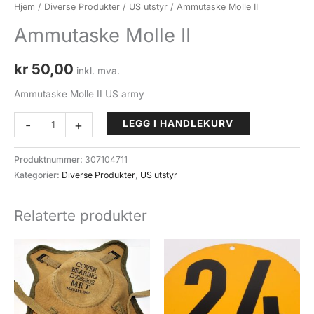
Hjem
/
Diverse Produkter
/
US utstyr
/ Ammutaske Molle II
Ammutaske Molle II
kr
50,00
inkl. mva.
Ammutaske Molle II US army
Ammutaske
-
+
LEGG I HANDLEKURV
Molle
II
Produktnummer:
307104711
antall
Kategorier:
Diverse Produkter
,
US utstyr
Relaterte produkter