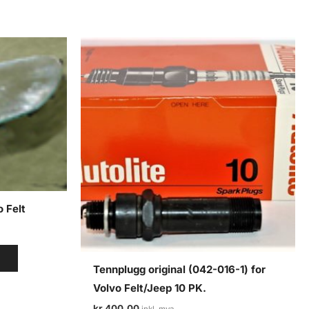
 Felt
V
Tennplugg original (042-016-1) for
Volvo Felt/Jeep 10 PK.
kr
400,00