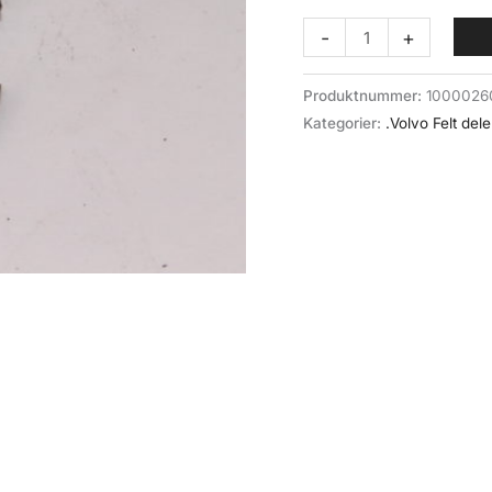
Ankerbrems
-
+
starter
(047-
Produktnummer:
1000026
033)
Kategorier:
.Volvo Felt dele
Volvo
felt
antall