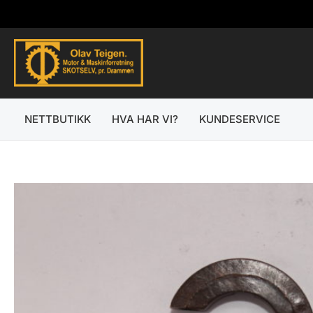
Hopp
rett
til
innholdet
NETTBUTIKK
HVA HAR VI?
KUNDESERVICE