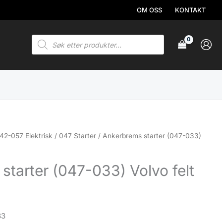
OM OSS
KONTAKT
Products
search
42-057 Elektrisk
/
047 Starter
/ Ankerbrems starter (047-033)
starter (047-033) Volvo felt
33