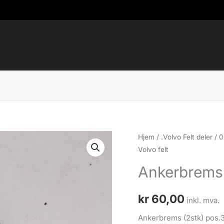
Hjem
/
.Volvo Felt deler
/
0
Volvo felt
Ankerbrems 
kr
60,00
inkl. mva.
Ankerbrems (2stk) pos.