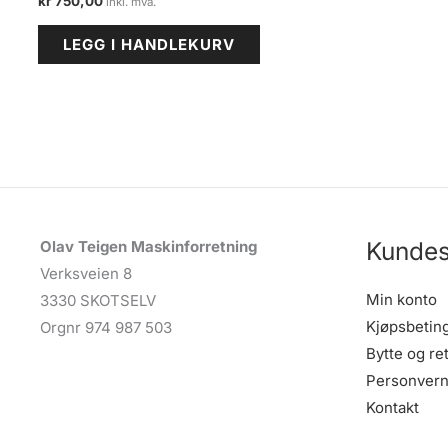
kr
750,00
LEGG I HANDLEKURV
Kundes
Olav Teigen Maskinforretning
Verksveien 8
Min konto
3330 SKOTSELV
Kjøpsbetin
Orgnr 974 987 503
Bytte og re
Personvern
Kontakt