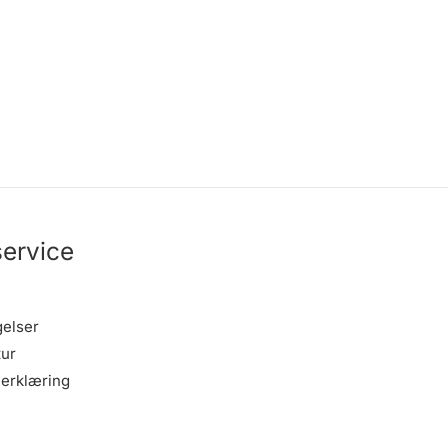
ervice
gelser
tur
erklæring