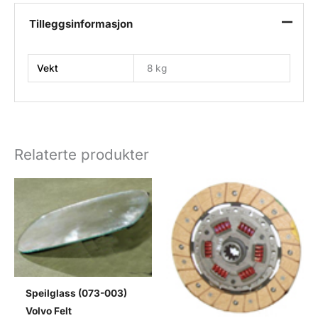
B18
Tilleggsinformasjon
motor
antall
Vekt
8 kg
Relaterte produkter
Speilglass (073-003)
Volvo Felt