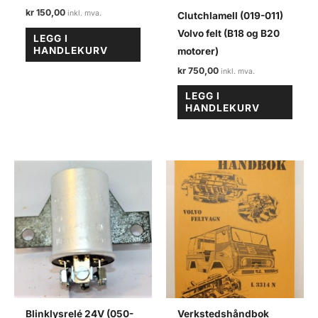
kr
150,00
Clutchlamell (019-011)
Volvo felt (B18 og B20
LEGG I
HANDLEKURV
motorer)
kr
750,00
LEGG I
HANDLEKURV
Blinklysrelé 24V (050-
Verkstedshåndbok