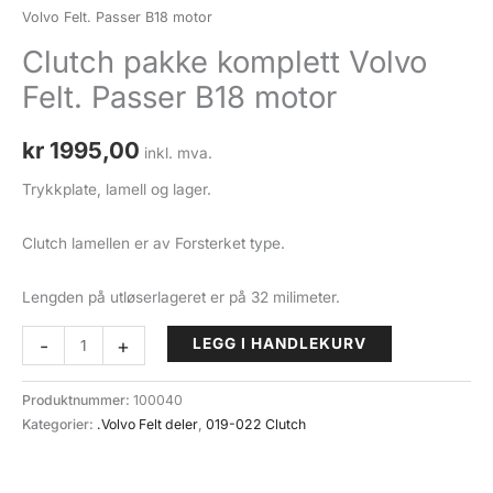
Volvo Felt. Passer B18 motor
Clutch pakke komplett Volvo
Felt. Passer B18 motor
kr
1995,00
inkl. mva.
Trykkplate, lamell og lager.
Clutch lamellen er av Forsterket type.
Lengden på utløserlageret er på 32 milimeter.
Clutch
-
+
LEGG I HANDLEKURV
pakke
komplett
Produktnummer:
100040
Volvo
Kategorier:
.Volvo Felt deler
,
019-022 Clutch
Felt.
Passer