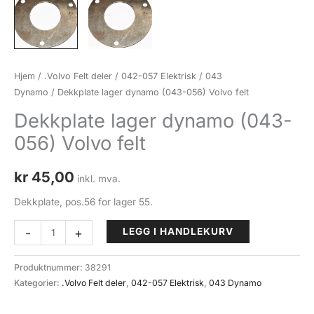
Hjem
/
.Volvo Felt deler
/
042-057 Elektrisk
/
043
Dynamo
/ Dekkplate lager dynamo (043-056) Volvo felt
Dekkplate lager dynamo (043-
056) Volvo felt
kr
45,00
inkl. mva.
Dekkplate, pos.56 for lager 55.
Dekkplate
-
+
LEGG I HANDLEKURV
lager
dynamo
Produktnummer:
38291
(043-
Kategorier:
.Volvo Felt deler
,
042-057 Elektrisk
,
043 Dynamo
056)