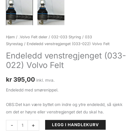
Hjem
/
.Volvo Felt deler
/
032-033 Styring
/
033
Styrestag
/ Endeledd venstregjenget (033-022) Volvo Felt
Endeledd venstregjenget (033-
022) Volvo Felt
kr
395,00
inkl. mva.
Endeledd med smørenippel.
OBS:Det kan være byttet om indre og ytre endeledd, så sjekk
om det er høyre eller venstregjenget det du skal ha.
Endeledd
-
+
LEGG I HANDLEKURV
venstregjenget