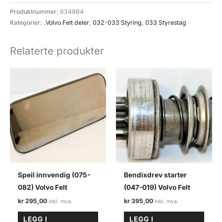
(033-
Produktnummer:
634984
022)
Kategorier:
.Volvo Felt deler
,
032-033 Styring
,
033 Styrestag
Volvo
Felt
Relaterte produkter
antall
Speil innvendig (075-
Bendixdrev starter
082) Volvo Felt
(047-019) Volvo Felt
kr
295,00
kr
395,00
LEGG I
LEGG I