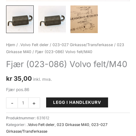
Hjem
/
.Volvo Felt deler
/
023-027 Girkasse/Transferkasse
/
023
Girkasse M40
/ Fjær (023-086) Volvo felt/M40
Fjær (023-086) Volvo felt/M40
kr
35,00
inkl. mva.
Fjær pos.86
Fjær
-
+
LEGG I HANDLEKURV
(023-
086)
Produktnummer:
631612
Volvo
Kategorier:
.Volvo Felt deler
,
023 Girkasse M40
,
023-027
felt/M40
Girkasse/Transferkasse