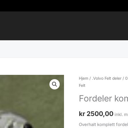
Hjem
/
.Volvo Felt deler
/
0
Felt
Fordeler kom
kr
2500,00
inkl. m
Overhalt komplett fordel