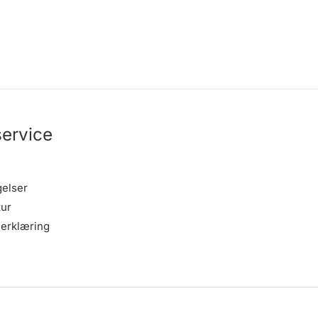
ervice
gelser
tur
erklæring