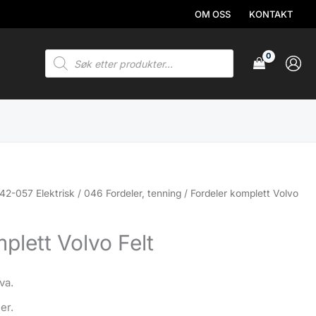
OM OSS
KONTAKT
Products
search
42-057 Elektrisk
/
046 Fordeler, tenning
/ Fordeler komplett Volvo
plett Volvo Felt
va.
er.