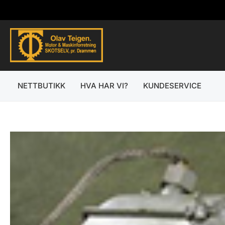
Hopp
rett
til
innholdet
NETTBUTIKK
HVA HAR VI?
KUNDESERVICE