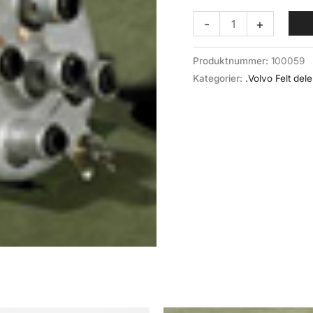
Fordeler
-
+
komplett
Volvo
Produktnummer:
100059
Felt
Kategorier:
.Volvo Felt dele
antall