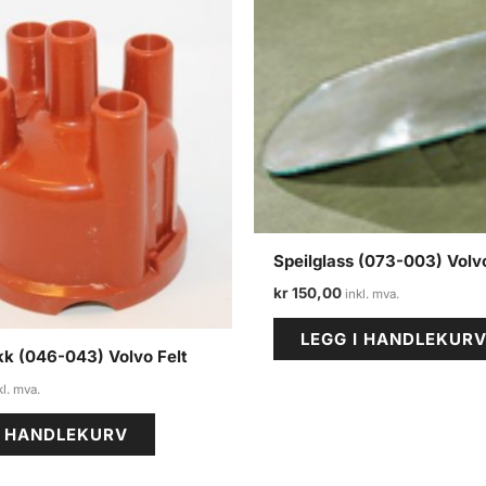
Speilglass (073-003) Volvo
kr
150,00
LEGG I HANDLEKUR
kk (046-043) Volvo Felt
I HANDLEKURV