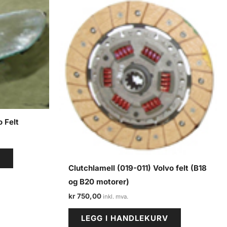
 Felt
V
Clutchlamell (019-011) Volvo felt (B18
og B20 motorer)
kr
750,00
LEGG I HANDLEKURV