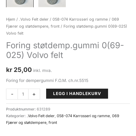
Hjem
/
.Volvo Felt deler
/
058-074 Karrosseri og ramme
/
069
Fjærer og støtdempere, front
/ Foring støtdemp.gummi 0(69-025)
Volvo felt
Foring støtdemp.gummi 0(69-
025) Volvo felt
kr
25,00
inkl. mva.
Foring for dempergummi F.O.M. ch.nr.5515
Foring
-
+
LEGG I HANDLEKURV
støtdemp.gummi
0(69-
Produktnummer:
631289
025)
Kategorier:
.Volvo Felt deler
,
058-074 Karrosseri og ramme
,
069
Volvo
Fjærer og støtdempere, front
felt