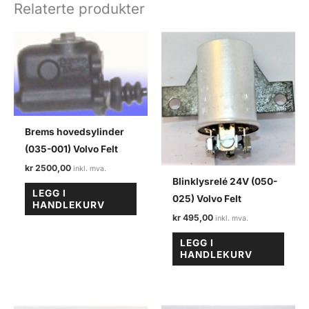
antall
Relaterte produkter
Brems hovedsylinder
(035-001) Volvo Felt
kr
2500,00
Blinklysrelé 24V (050-
LEGG I
025) Volvo Felt
HANDLEKURV
kr
495,00
LEGG I
HANDLEKURV