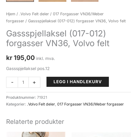
Hjem
/
.Volvo Felt deler
/
017 Forgasser VN36/Weber
forgasser
/ Gassspjellaksel (017-012) forgasser VN36, Volvo felt
Gassspjellaksel (017-012)
forgasser VN36, Volvo felt
kr
195,00
inkl. mva.
Gassspjellaksel pos.12
Gassspjellaksel
-
+
LEGG I HANDLEKURV
(017-
012)
Produktnummer:
71921
forgasser
Kategorier:
.Volvo Felt deler
,
017 Forgasser VN36/Weber forgasser
VN36,
Volvo
Relaterte produkter
felt
antall