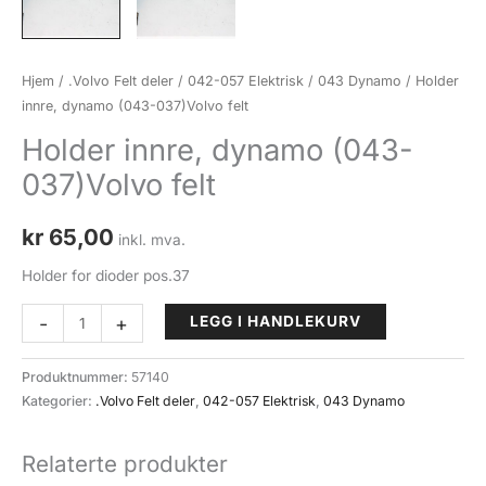
Hjem
/
.Volvo Felt deler
/
042-057 Elektrisk
/
043 Dynamo
/ Holder
innre, dynamo (043-037)Volvo felt
Holder innre, dynamo (043-
037)Volvo felt
kr
65,00
inkl. mva.
Holder for dioder pos.37
Holder
-
+
LEGG I HANDLEKURV
innre,
dynamo
Produktnummer:
57140
(043-
Kategorier:
.Volvo Felt deler
,
042-057 Elektrisk
,
043 Dynamo
037)Volvo
felt
Relaterte produkter
antall