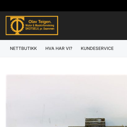
Hopp
rett
til
innholdet
NETTBUTIKK
HVA HAR VI?
KUNDESERVICE