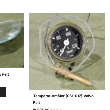
 Felt
V
Temperaturmåler (051-012) Volvo
Felt
kr
995,00