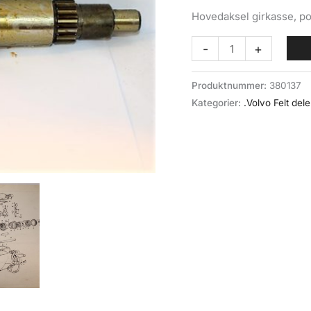
Hovedaksel girkasse, p
Hovedaksel
-
+
gearkasse
(023-
Produktnummer:
380137
028)
Kategorier:
.Volvo Felt dele
Volvo
felt/M40
antall