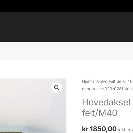
Hjem
/
.Volvo Felt deler
/
0
gearkasse (023-028) Volv
Hovedaksel 
felt/M40
kr
1850,00
inkl. m