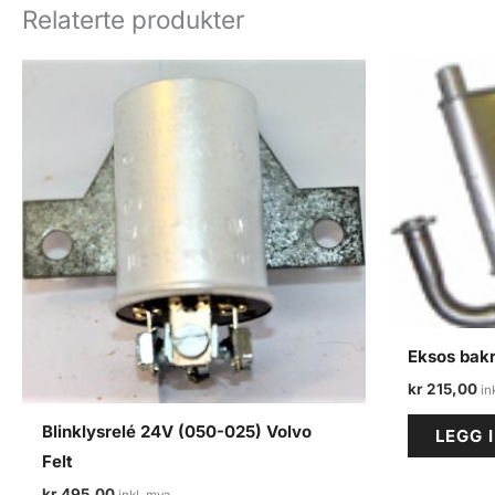
Relaterte produkter
Eksos bakr
kr
215,00
Blinklysrelé 24V (050-025) Volvo
LEGG 
Felt
kr
495,00