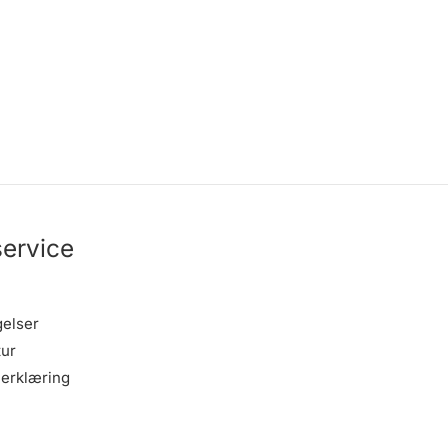
ervice
gelser
tur
erklæring