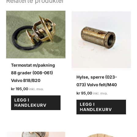
Relaterte produkter
felt
antall
Termostat m/pakning
88 grader (008-061)
Hylse, sperre (023-
Volvo B18/B20
073) Volvo felt/M40
kr
195,00
kr
95,00
LEGG I
LEGG I
HANDLEKURV
HANDLEKURV