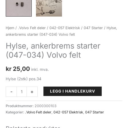
Hjem
/
.Volvo Felt deler
/
042-057 Elektrisk
/
047 Starter
/ Hylse,
ankerbrems starter (047-034) Volvo felt
Hylse, ankerbrems starter
(047-034) Volvo felt
kr
25,00
inkl. mva.
Hylse (2stk) pos.34
Hylse,
-
+
LEGG I HANDLEKURV
ankerbrems
starter
Produktnummer:
2000300103
(047-
Kategorier:
.Volvo Felt deler
,
042-057 Elektrisk
,
047 Starter
034)
Volvo