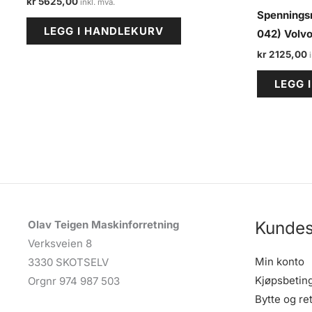
kr
5625,00
Spenningsr
LEGG I HANDLEKURV
042) Volvo
kr
2125,00
LEGG 
Kundes
Olav Teigen Maskinforretning
Verksveien 8
Min konto
3330 SKOTSELV
Kjøpsbetin
Orgnr 974 987 503
Bytte og re