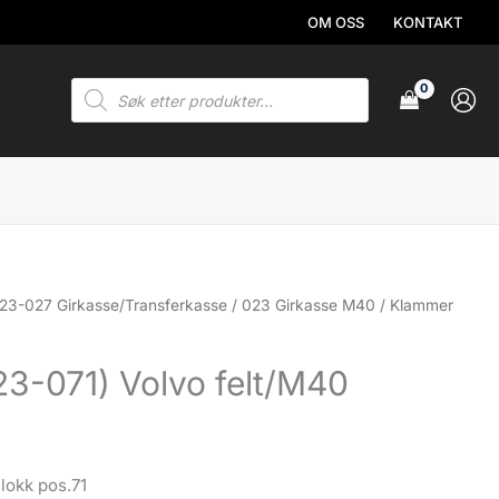
OM OSS
KONTAKT
Products
search
23-027 Girkasse/Transferkasse
/
023 Girkasse M40
/ Klammer
3-071) Volvo felt/M40
lokk pos.71