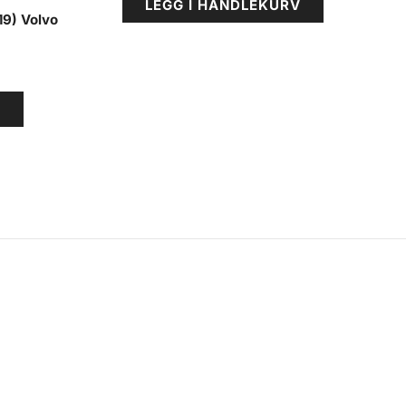
LEGG I HANDLEKURV
19) Volvo
V