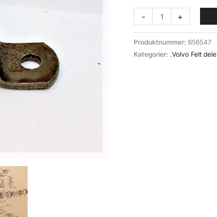
Klammer
-
+
(023-
071)
Produktnummer:
656547
Volvo
Kategorier:
.Volvo Felt dele
felt/M40
antall