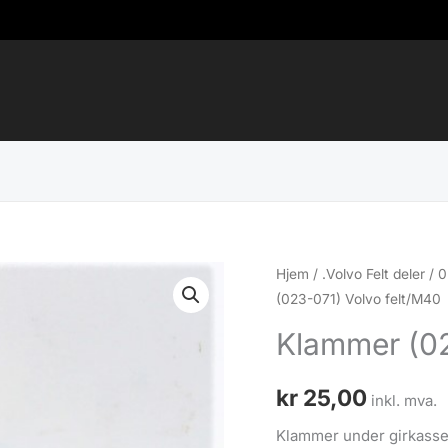
Hjem
/
.Volvo Felt deler
/
0
(023-071) Volvo felt/M40
Klammer (02
kr
25,00
inkl. mva.
Klammer under girkasse