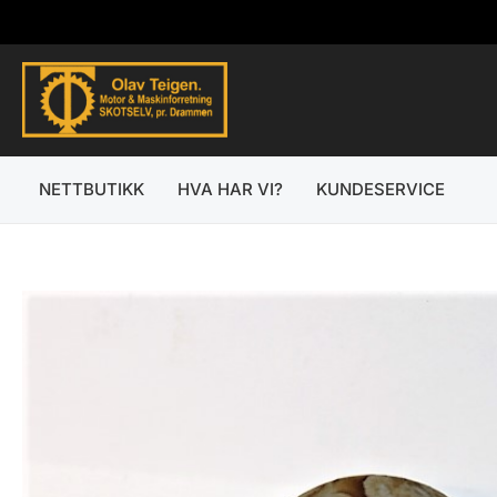
Hopp
rett
til
innholdet
NETTBUTIKK
HVA HAR VI?
KUNDESERVICE