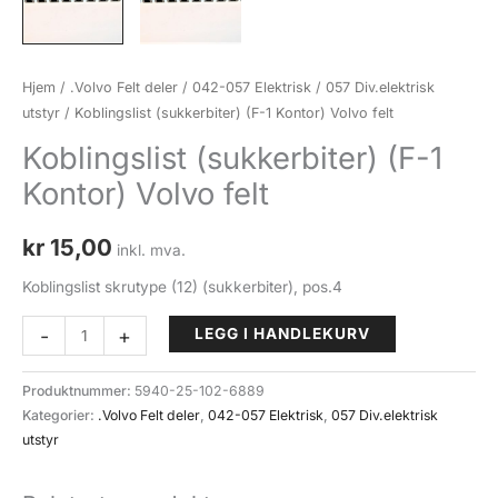
Hjem
/
.Volvo Felt deler
/
042-057 Elektrisk
/
057 Div.elektrisk
utstyr
/ Koblingslist (sukkerbiter) (F-1 Kontor) Volvo felt
Koblingslist (sukkerbiter) (F-1
Kontor) Volvo felt
kr
15,00
inkl. mva.
Koblingslist skrutype (12) (sukkerbiter), pos.4
Koblingslist
-
+
LEGG I HANDLEKURV
(sukkerbiter)
(F-
Produktnummer:
5940-25-102-6889
1
Kategorier:
.Volvo Felt deler
,
042-057 Elektrisk
,
057 Div.elektrisk
Kontor)
utstyr
Volvo
felt