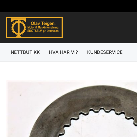
Hopp
rett
til
innholdet
NETTBUTIKK
HVA HAR VI?
KUNDESERVICE