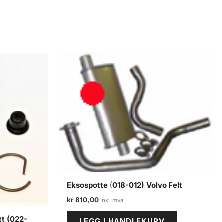
Eksospotte (018-012) Volvo Felt
kr
810,00
tt (022-
LEGG I HANDLEKURV