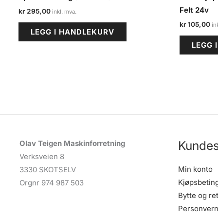
Felt 24v
kr
295,00
kr
105,00
LEGG I HANDLEKURV
LEGG 
Kundes
Olav Teigen Maskinforretning
Verksveien 8
Min konto
3330 SKOTSELV
Kjøpsbetin
Orgnr 974 987 503
Bytte og re
Personvern