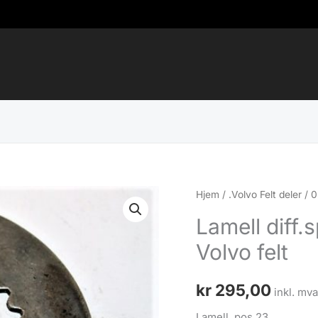
Hjem
/
.Volvo Felt deler
/
0
Lamell diff.
Volvo felt
kr
295,00
inkl. mva
Lamell, pos.23